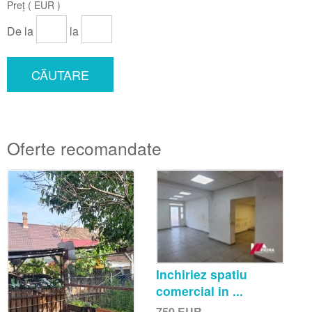
Preț ( EUR )
De la
la
CĂUTARE
Oferte recomandate
Inchiriez spatiu
comercial in ...
750
EUR