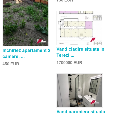
Vand cladire situata in
Inchiriez apartament 2
Terezi ...
camere, ...
1700000
EUR
450
EUR
Vand garoniera situata