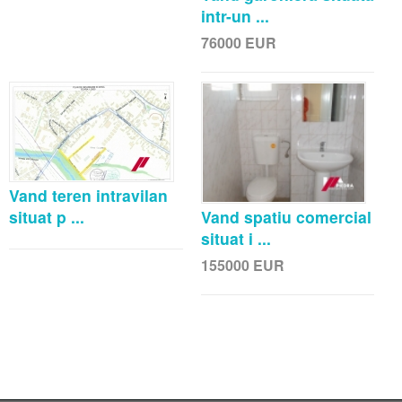
intr-un ...
76000
EUR
Vand teren intravilan
situat p ...
Vand spatiu comercial
situat i ...
155000
EUR