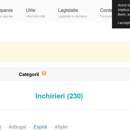
Acest si
panie
Utile
Legislatie
Contact
implica
them, s
e agentie
Informatii utile
Legislatie in domeniu
Formular contact
I accept
Categorii
Inchirieri
(230)
ț
Adăugat
Expiră
Afișări