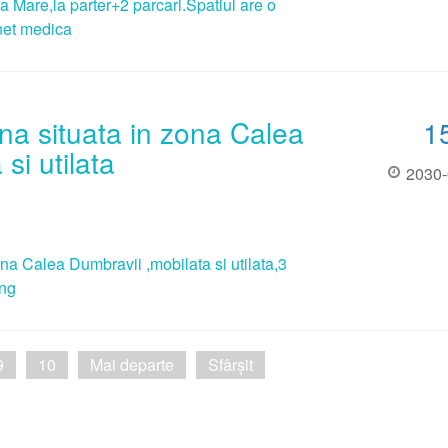
a Mare,la parter+2 parcari.Spatiul are o
net medica
rna situata in zona Calea
1
si utilata
2030-
ona Calea Dumbravii ,mobilata si utilata,3
ing
9
10
Mai departe
Sfârșit