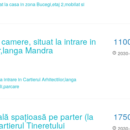
t la casa in zona Bucegi,etaj 2,mobilat si
amere, situat la intrare in
110
or,langa Mandra
2030-
intrare in Cartierul Arhitectilor,langa
i,parcare
lă spațioasă pe parter (la
175
artierul Tineretului
2030-