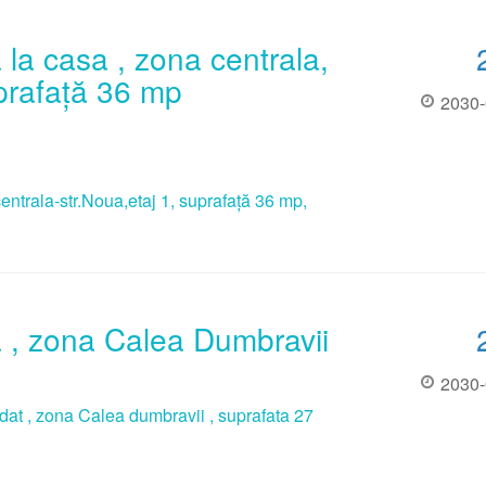
 la casa , zona centrala,
uprafață 36 mp
2030-
entrala-str.Noua,etaj 1, suprafață 36 mp,
a , zona Calea Dumbravii
2030-
at , zona Calea dumbravii , suprafata 27