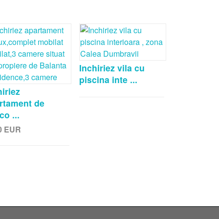
Inchiriez vila cu
piscina inte ...
hiriez
rtament de
co ...
0
EUR