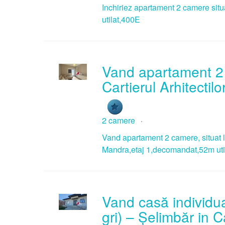
Inchiriez apartament 2 camere situa
utilat,400E
Vand apartament 2 c
Cartierul Arhitectil
2 camere
Vand apartament 2 camere, situat la 
Mandra,etaj 1,decomandat,52m util
Vand casă individua
gri) – Șelimbăr in C