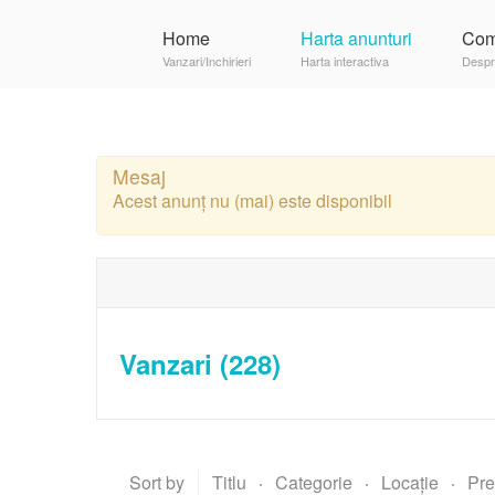
Home
Harta anunturi
Com
Vanzari/Inchirieri
Harta interactiva
Despr
Mesaj
Acest anunț nu (mai) este disponibil
Vanzari
(228)
Sort by
Titlu
Categorie
Locație
Pre