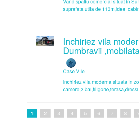
Vand spatiu comercial situat in Sur
suprafata utila de 113m,ideal cabi
Inchiriez vila mode
Dumbravii ,mobilata 
Case-Vile
Inchiriez vila moderna situata in z
camere,2 bai,filigorie,terasa,dress
1
2
3
4
5
6
7
8