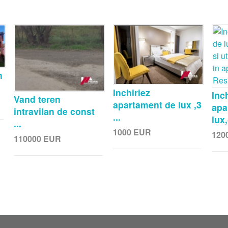
n
Inchiriez
Inc
Vand teren
apartament de lux ,3
apa
intravilan de const
...
lux,
...
1000
EUR
120
110000
EUR