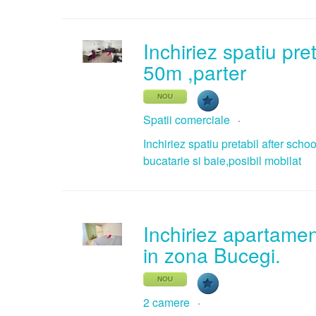
Inchiriez spatiu pre
50m ,parter
NOU
Spatii comerciale
Inchiriez spatiu pretabil after sch
bucatarie si baie,posibil mobilat
Inchiriez apartamen
in zona Bucegi.
NOU
2 camere