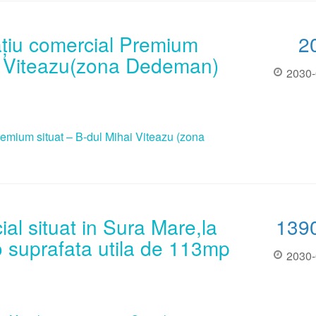
ațiu comercial Premium
2
ai Viteazu(zona Dedeman)
2030-
remium situat – B-dul Mihai Viteazu (zona
al situat in Sura Mare,la
139
 o suprafata utila de 113mp
2030-