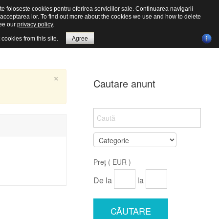
te foloseste cookies pentru oferirea serviciilor sale. Continuarea navigarii
 acceptarea lor. To find out more about the cookies we use and how to delete
ee our
privacy policy
.
 cookies from this site.
Agree
×
Cautare anunt
Preț ( EUR )
De la
la
CĂUTARE