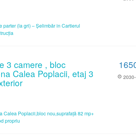
parter (la gri) – Șelimbăr in Cartierul
trucția
 3 camere , bloc
165
na Calea Poplacii, etaj 3
2030-
xterior
 Calea Poplacii,bloc nou,suprafață 82 mp+
od propriu