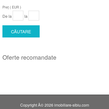
Preț ( EUR )
De la
la
CĂUTARE
Oferte recomandate
Copyright Â© 2026 imobiliare-sibiu.com