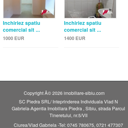
Inchiriez spatiu
Inchiriez spatiu
comercial sit ...
comercial sit ...
1000
EUR
1400
EUR
Copyright Â© 2026 imobiliare-sibiu.com
SC Piedra SRL/ Inteprinderea Individuala Vlad N
Gabriela-Agentia Imobiliara Piedra , Sibiu, strada Parcul
Tineretului, nr.5/VII
Ciurea/Vlad Gabriela -Tel: 0745 780675, 0721 477307