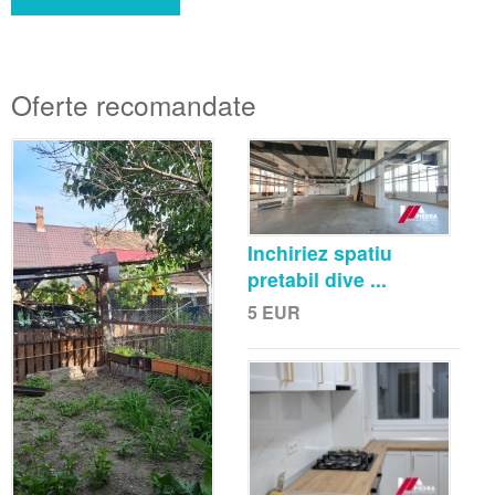
Oferte recomandate
Inchiriez spatiu
pretabil dive ...
5
EUR