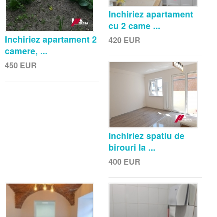
Inchiriez apartament
cu 2 came ...
Inchiriez apartament 2
420
EUR
camere, ...
450
EUR
Inchiriez spatiu de
birouri la ...
400
EUR