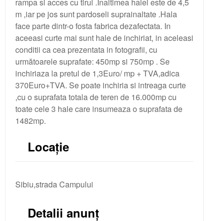
rampa si acces cu tirul .Inaltimea halei este de 4,5
m ,iar pe jos sunt pardoseli suprainaltate .Hala
face parte dintr-o fosta fabrica dezafectata. In
aceeasi curte mai sunt hale de inchiriat, in aceleasi
conditii ca cea prezentata in fotografii, cu
următoarele suprafate: 450mp si 750mp . Se
inchiriaza la pretul de 1,3Euro/ mp + TVA,adica
370Euro+TVA. Se poate inchiria si intreaga curte
,cu o suprafata totala de teren de 16.000mp cu
toate cele 3 hale care insumeaza o suprafata de
1482mp.
Locație
Sibiu,strada Campului
Detalii anunț