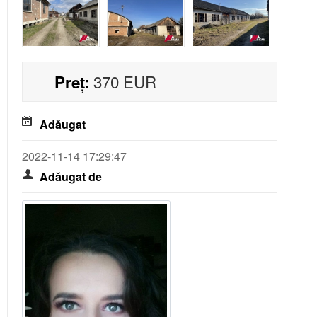
Contractul de inchiriere
Contractul de vanzare
370
EUR
Preț:
Adeverinta asociatia de locatari
Adăugat
2022-11-14 17:29:47
Adăugat de