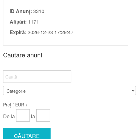
ID Anunț:
3310
Afișări:
1171
Expiră:
2026-12-23 17:29:47
Cautare anunt
Preț ( EUR )
De la
la
CĂUTARE