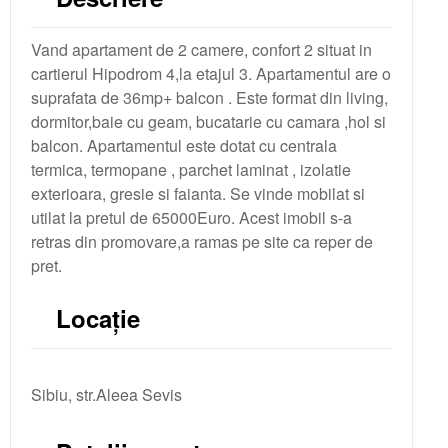
Contractul de inchiriere
Vand apartament de 2 camere, confort 2 situat in
cartierul Hipodrom 4,la etajul 3. Apartamentul are o
Contractul de vanzare
suprafata de 36mp+ balcon . Este format din living,
Adeverinta asociatia de locatari
dormitor,baie cu geam, bucatarie cu camara ,hol si
balcon. Apartamentul este dotat cu centrala
termica, termopane , parchet laminat , izolatie
exterioara, gresie si faianta. Se vinde mobilat si
utilat la pretul de 65000Euro. Acest imobil s-a
retras din promovare,a ramas pe site ca reper de
pret.
Locație
Sibiu, str.Aleea Sevis