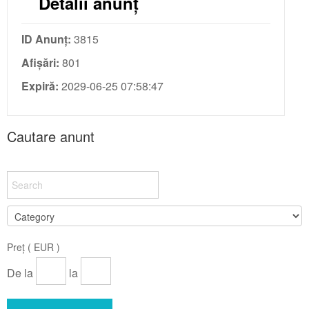
Detalii anunț
ID Anunț:
3815
Afișări:
801
Expiră:
2029-06-25 07:58:47
Cautare anunt
Preț ( EUR )
De la
la