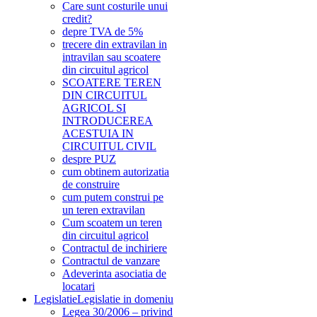
Care sunt costurile unui
credit?
depre TVA de 5%
trecere din extravilan in
intravilan sau scoatere
din circuitul agricol
SCOATERE TEREN
DIN CIRCUITUL
AGRICOL SI
INTRODUCEREA
ACESTUIA IN
CIRCUITUL CIVIL
despre PUZ
cum obtinem autorizatia
de construire
cum putem construi pe
un teren extravilan
Cum scoatem un teren
din circuitul agricol
Contractul de inchiriere
Contractul de vanzare
Adeverinta asociatia de
locatari
Legislatie
Legislatie in domeniu
Legea 30/2006 – privind