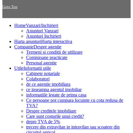
Goto Top
Home
Vanzari/Inchirieri
Anunturi Vanzari
Anunturi Inchirieri
Harta anunturi
Harta interactiva
Companie
Despre agentie
Termeni si conditii de utilizare
Comisioane practicate
Personal agentie
Utile
Informatii utile
Cabinete notariale
Colaboratori
de ce agentie imobiliara
ce inseamna agentul imobiliar
informatiile legate de prima casa
Ce persoane pot cumpara locuinte cu cota redusa de
TVA?
Despre creditele imobiliare
Care sunt costurile unui credit?
depre TVA de 5%
trecere din extravilan in intravilan sau scoatere din
circuitul agricol