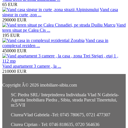
65
EUR
Vand casa
singur in curte ,zon ...
290000
EUR
Vand
teren situat pe Calea Cis ...
195
EUR
Vand casa in
complexul reziden ...
450000
EUR
Vand apartament 3 camere , la ...
210000
EUR
Copyright Â© 2026 imobiliare-sibiu.com
SC Piedra SRL/ Inteprinderea Individuala Vlad N Gabriela-
Agentia Imobiliara Piedra , Sibiu, strada Parcul Tineretului,
nr.5/VII
Ciurea/Vlad Gabriela -Tel: 0745 780675, 0721 477307
Ciurea Ciprian - Tel: 0746 818635, 0720 564636