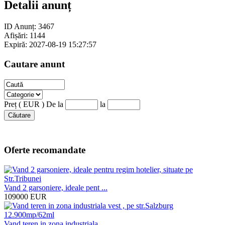
Detalii anunț
ID Anunț:
3467
Afișări:
1144
Expiră:
2027-08-19 15:27:57
Cautare anunt
Preț ( EUR )
De la
la
Căutare
Oferte recomandate
Vand 2 garsoniere, ideale pent ...
109000
EUR
Vand teren in zona industriala ...