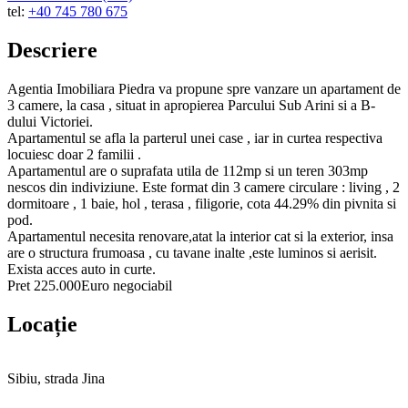
tel:
+40 745 780 675
Descriere
Agentia Imobiliara Piedra va propune spre vanzare un apartament de
3 camere, la casa , situat in apropierea Parcului Sub Arini si a B-
dului Victoriei.
Apartamentul se afla la parterul unei case , iar in curtea respectiva
locuiesc doar 2 familii .
Apartamentul are o suprafata utila de 112mp si un teren 303mp
nescos din indiviziune. Este format din 3 camere circulare : living , 2
dormitoare , 1 baie, hol , terasa , filigorie, cota 44.29% din pivnita si
pod.
Apartamentul necesita renovare,atat la interior cat si la exterior, insa
are o structura frumoasa , cu tavane inalte ,este luminos si aerisit.
Exista acces auto in curte.
Pret 225.000Euro negociabil
Locație
Sibiu, strada Jina