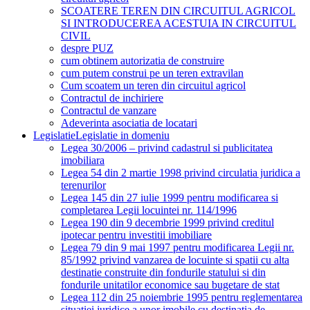
SCOATERE TEREN DIN CIRCUITUL AGRICOL
SI INTRODUCEREA ACESTUIA IN CIRCUITUL
CIVIL
despre PUZ
cum obtinem autorizatia de construire
cum putem construi pe un teren extravilan
Cum scoatem un teren din circuitul agricol
Contractul de inchiriere
Contractul de vanzare
Adeverinta asociatia de locatari
Legislatie
Legislatie in domeniu
Legea 30/2006 – privind cadastrul si publicitatea
imobiliara
Legea 54 din 2 martie 1998 privind circulatia juridica a
terenurilor
Legea 145 din 27 iulie 1999 pentru modificarea si
completarea Legii locuintei nr. 114/1996
Legea 190 din 9 decembrie 1999 privind creditul
ipotecar pentru investitii imobiliare
Legea 79 din 9 mai 1997 pentru modificarea Legii nr.
85/1992 privind vanzarea de locuinte si spatii cu alta
destinatie construite din fondurile statului si din
fondurile unitatilor economice sau bugetare de stat
Legea 112 din 25 noiembrie 1995 pentru reglementarea
situatiei juridice a unor imobile cu destinatia de