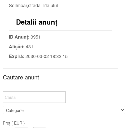
Selimbar,strada Triajului
Detalii anunț
ID Anunț:
3951
Afișări:
431
Expiră:
2030-03-02 18:32:15
Cautare anunt
Preț ( EUR )