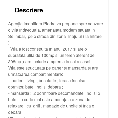
Descriere
Contractul de inchiriere
Contractul de vanzare
Agenția imobiliara Piedra va propune spre vanzare
o vila individuala, amenajata modern situata in
Adeverinta asociatia de locatari
Selimbar, pe o strada din zona Triajului ( la intrare
).
Vila a fost construita in anul 2017 si are o
suprafata utila de 130mp si un teren aferent de
308mp ,care include amprenta la sol a casei.
Vila este structurata pe parter si mansarda si are
urmatoarea compartimentare:
- parter : living , bucatarie , terasa inchisa ,
dormitor, baie , hol si debara ;
- mansarda : 2 dormitoare decomandate, hol si o
baie . In curte mai este amenajata o zona de
relaxare, cu grill , magazie de unelte si inca o
debara .