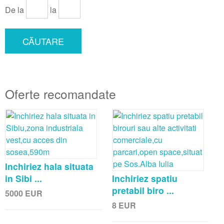
De la
la
CĂUTARE
Oferte recomandate
Inchiriez hala situata
in Sibi ...
Inchiriez spatiu
pretabil biro ...
5000
EUR
8
EUR