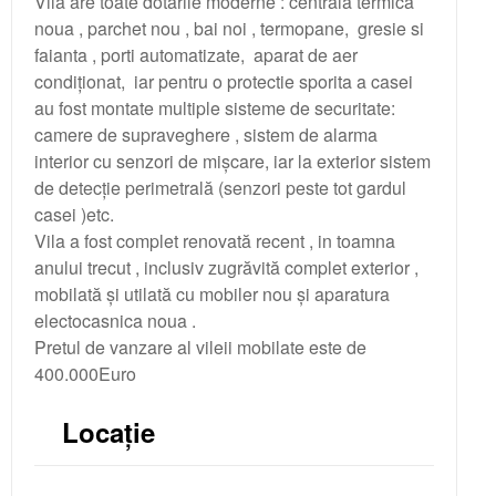
Vila are toate dotarile moderne : centrala termica
noua , parchet nou , bai noi , termopane, gresie si
faianta , porti automatizate, aparat de aer
condiționat, iar pentru o protectie sporita a casei
au fost montate multiple sisteme de securitate:
camere de supraveghere , sistem de alarma
interior cu senzori de mișcare, iar la exterior sistem
de detecție perimetrală (senzori peste tot gardul
casei )etc.
Vila a fost complet renovată recent , in toamna
anului trecut , inclusiv zugrăvită complet exterior ,
mobilată și utilată cu mobiler nou și aparatura
electocasnica noua .
Pretul de vanzare al vileii mobilate este de
400.000Euro
Locație