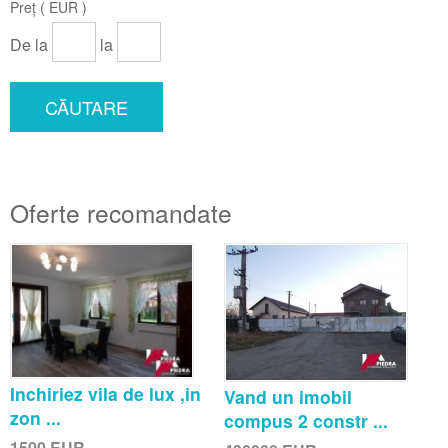
Preț ( EUR )
De la
la
CĂUTARE
Oferte recomandate
Inchiriez vila de lux ,in
Vand un imobil
zon ...
compus 2 constr ...
1500
EUR