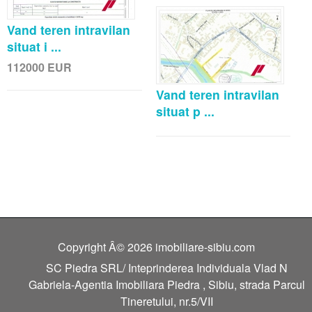
Vand teren intravilan
situat i ...
112000
EUR
Vand teren intravilan
situat p ...
Copyright Â© 2026 imobiliare-sibiu.com
SC Piedra SRL/ Inteprinderea Individuala Vlad N
Gabriela-Agentia Imobiliara Piedra , Sibiu, strada Parcul
Tineretului, nr.5/VII