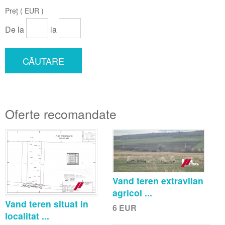
Preț ( EUR )
De la
la
CĂUTARE
Oferte recomandate
Vand teren extravilan
agricol ...
Vand teren situat in
6
EUR
localitat ...