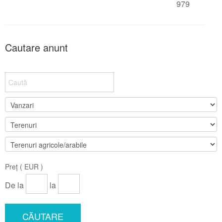
979
Cautare anunt
Preț ( EUR )
De la
la
CĂUTARE