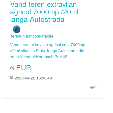
Vand teren extravilan
Contractul de inchiriere
agricol 7000mp /20ml
langa Autostrada
Contractul de vanzare
Adeverinta asociatia de locatari
Terenuri agricole/arabile
Vand teren extravilan agricol cu o 7000mp
/20ml situat in Sibiu ,langa Autostrada din
zona Veterani/Hornbach.Pret 6E
6
EUR
2029-04-22 15:03:48
859