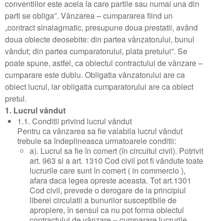
conventiilor este acela la care partile sau numai una din
parti se obliga”. Vânzarea – cumpararea fiind un
„contract sinalagmatic, presupune doua prestatii, având
doua obiecte deosebite: din partea vânzatorului, bunul
vândut; din partea cumparatorului, plata pretului”. Se
poate spune, astfel, ca obiectul contractului de vânzare –
cumparare este dublu. Obligatia vânzatorului are ca
obiect lucrul, iar obligatia cumparatorului are ca obiect
pretul.
1. Lucrul vândut
1.1. Conditii privind lucrul vândut
Pentru ca vânzarea sa fie valabila lucrul vândut
trebuie sa îndeplineasca urmatoarele conditii:
a). Lucrul sa fie în comert (în circuitul civil). Potrivit
art. 963 si a art. 1310 Cod civil pot fi vândute toate
lucrurile care sunt în comert ( in commercio ),
afara daca legea opreste aceasta. Tot art.1301
Cod civil, prevede o derogare de la principiul
liberei circulatii a bunurilor susceptibile de
apropiere, în sensul ca nu pot forma obiectul
contractului de vânzare – cumparare lucrurile