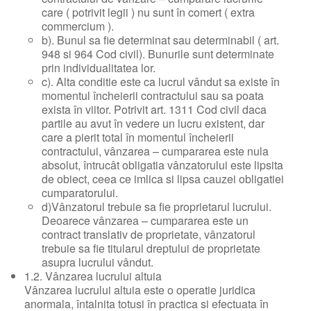
care ( potrivit legii ) nu sunt în comert ( extra
commercium ).
b). Bunul sa fie determinat sau determinabil ( art.
948 si 964 Cod civil). Bunurile sunt determinate
prin individualitatea lor.
c). Alta conditie este ca lucrul vândut sa existe în
momentul încheierii contractului sau sa poata
exista în viitor. Potrivit art. 1311 Cod civil daca
partile au avut în vedere un lucru existent, dar
care a pierit total în momentul încheierii
contractului, vânzarea – cumpararea este nula
absolut, întrucât obligatia vânzatorului este lipsita
de obiect, ceea ce imlica si lipsa cauzei obligatiei
cumparatorului.
d)Vânzatorul trebuie sa fie proprietarul lucrului.
Deoarece vânzarea – cumpararea este un
contract translativ de proprietate, vânzatorul
trebuie sa fie titularul dreptului de proprietate
asupra lucrului vândut.
1.2. Vânzarea lucrului altuia
Vânzarea lucrului altuia este o operatie juridica
anormala, întalnita totusi în practica si efectuata în