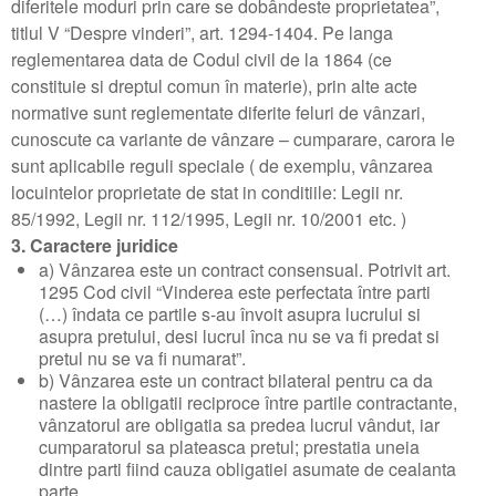
Ce persoane pot cumpara locuinte cu cota redusa de TVA?
Legii locuintei nr. 114/1996
diferitele moduri prin care se dobândeste proprietatea”,
titlul V “Despre vinderi”, art. 1294-1404. Pe langa
Despre creditele imobiliare
Legea 190 din 9 decembrie 1999 privind creditul ipotecar
reglementarea data de Codul civil de la 1864 (ce
constituie si dreptul comun în materie), prin alte acte
Care sunt costurile unui credit?
pentru investitii imobiliare
normative sunt reglementate diferite feluri de vânzari,
depre TVA de 5%
Legea 79 din 9 mai 1997 pentru modificarea Legii nr. 85/1992
cunoscute ca variante de vânzare – cumparare, carora le
sunt aplicabile reguli speciale ( de exemplu, vânzarea
trecere din extravilan in intravilan sau scoatere din circuitul
privind vanzarea de locuinte si spatii cu alta destinatie
locuintelor proprietate de stat in conditiile: Legii nr.
85/1992, Legii nr. 112/1995, Legii nr. 10/2001 etc. )
agricol
construite din fondurile statului si din fondurile unitatilor
3. Caractere juridice
SCOATERE TEREN DIN CIRCUITUL AGRICOL SI
economice sau bugetare de stat
a) Vânzarea este un contract consensual. Potrivit art.
1295 Cod civil “Vinderea este perfectata între parti
INTRODUCEREA ACESTUIA IN CIRCUITUL CIVIL
Legea 112 din 25 noiembrie 1995 pentru reglementarea
(…) îndata ce partile s-au învoit asupra lucrului si
asupra pretului, desi lucrul înca nu se va fi predat si
despre PUZ
situatiei juridice a unor imobile cu destinatia de locuinte, trecute
pretul nu se va fi numarat”.
b) Vânzarea este un contract bilateral pentru ca da
cum obtinem autorizatia de construire
in proprietatea statului
nastere la obligatii reciproce între partile contractante,
vânzatorul are obligatia sa predea lucrul vândut, iar
cum putem construi pe un teren extravilan
Legea 18 din 19 februarie 1991 privind fondul funciar,
cumparatorul sa plateasca pretul; prestatia uneia
dintre parti fiind cauza obligatiei asumate de cealanta
Cum scoatem un teren din circuitul agricol
republicare
parte.