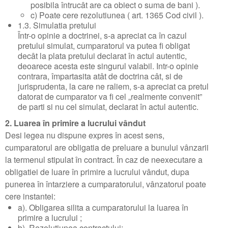
posibila întrucât are ca obiect o suma de bani ).
c) Poate cere rezolutiunea ( art. 1365 Cod civil ).
1.3. Simulatia pretului
Într-o opinie a doctrinei, s-a apreciat ca în cazul
pretului simulat, cumparatorul va putea fi obligat
decât la plata pretului declarat în actul autentic,
deoarece acesta este singurul valabil. Intr-o opinie
contrara, împartasita atât de doctrina cât, si de
jurisprudenta, la care ne raliem, s-a apreciat ca pretul
datorat de cumparator va fi cel „realmente convenit”
de parti si nu cel simulat, declarat în actul autentic.
2. Luarea în primire a lucrului vândut
Desi legea nu dispune expres în acest sens,
cumparatorul are obligatia de preluare a bunului vânzarii
la termenul stipulat în contract. În caz de neexecutare a
obligatiei de luare în primire a lucrului vândut, dupa
punerea în întarziere a cumparatorului, vânzatorul poate
cere instantei:
a). Obligarea silita a cumparatorului la luarea în
primire a lucrului ;
b). Rezolutiunea contractului;