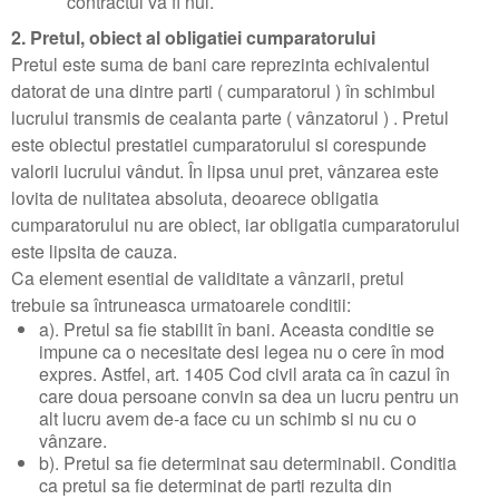
contractul va fi nul.
2. Pretul, obiect al obligatiei cumparatorului
Pretul este suma de bani care reprezinta echivalentul
datorat de una dintre parti ( cumparatorul ) în schimbul
lucrului transmis de cealanta parte ( vânzatorul ) . Pretul
este obiectul prestatiei cumparatorului si corespunde
valorii lucrului vândut. În lipsa unui pret, vânzarea este
lovita de nulitatea absoluta, deoarece obligatia
cumparatorului nu are obiect, iar obligatia cumparatorului
este lipsita de cauza.
Ca element esential de validitate a vânzarii, pretul
trebuie sa întruneasca urmatoarele conditii:
a). Pretul sa fie stabilit în bani. Aceasta conditie se
impune ca o necesitate desi legea nu o cere în mod
expres. Astfel, art. 1405 Cod civil arata ca în cazul în
care doua persoane convin sa dea un lucru pentru un
alt lucru avem de-a face cu un schimb si nu cu o
vânzare.
b). Pretul sa fie determinat sau determinabil. Conditia
ca pretul sa fie determinat de parti rezulta din