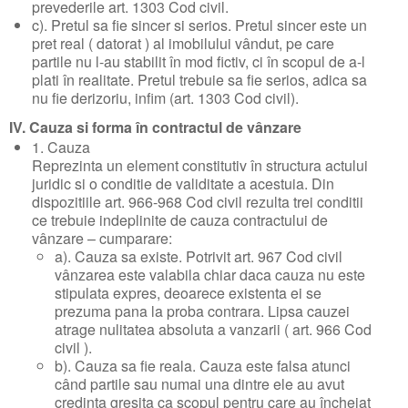
prevederile art. 1303 Cod civil.
c). Pretul sa fie sincer si serios. Pretul sincer este un
pret real ( datorat ) al imobilului vândut, pe care
partile nu l-au stabilit în mod fictiv, ci în scopul de a-l
plati în realitate. Pretul trebuie sa fie serios, adica sa
nu fie derizoriu, infim (art. 1303 Cod civil).
IV. Cauza si forma în contractul de vânzare
1. Cauza
Reprezinta un element constitutiv în structura actului
juridic si o conditie de validitate a acestuia. Din
dispozitiile art. 966-968 Cod civil rezulta trei conditii
ce trebuie indeplinite de cauza contractului de
vânzare – cumparare:
a). Cauza sa existe. Potrivit art. 967 Cod civil
vânzarea este valabila chiar daca cauza nu este
stipulata expres, deoarece existenta ei se
prezuma pana la proba contrara. Lipsa cauzei
atrage nulitatea absoluta a vanzarii ( art. 966 Cod
civil ).
b). Cauza sa fie reala. Cauza este falsa atunci
când partile sau numai una dintre ele au avut
credinta gresita ca scopul pentru care au încheiat