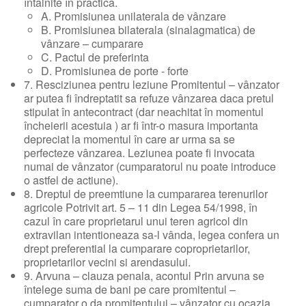
întalnite în practica.
A. Promisiunea unilaterala de vânzare
B. Promisiunea bilaterala (sinalagmatica) de
vânzare – cumparare
C. Pactul de preferinta
D. Promisiunea de porte - forte
7. Resciziunea pentru leziune Promitentul – vânzator
ar putea fi îndreptatit sa refuze vânzarea daca pretul
stipulat în antecontract (dar neachitat în momentul
încheierii acestuia ) ar fi într-o masura importanta
depreciat la momentul în care ar urma sa se
perfecteze vânzarea. Leziunea poate fi invocata
numai de vânzator (cumparatorul nu poate introduce
o astfel de actiune).
8. Dreptul de preemtiune la cumpararea terenurilor
agricole Potrivit art. 5 – 11 din Legea 54/1998, în
cazul în care proprietarul unui teren agricol din
extravilan intentioneaza sa-l vânda, legea confera un
drept preferential la cumparare coproprietarilor,
proprietarilor vecini si arendasului.
9. Arvuna – clauza penala, acontul Prin arvuna se
întelege suma de bani pe care promitentul –
cumparator o da promitentului – vânzator cu ocazia