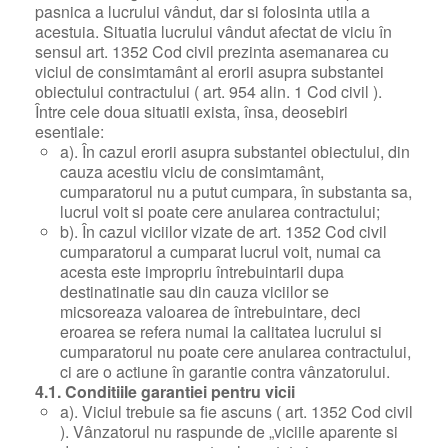
pasnica a lucrului vândut, dar si folosinta utila a
acestuia. Situatia lucrului vândut afectat de viciu în
sensul art. 1352 Cod civil prezinta asemanarea cu
viciul de consimtamânt al erorii asupra substantei
obiectului contractului ( art. 954 alin. 1 Cod civil ).
Între cele doua situatii exista, însa, deosebiri
esentiale:
a). În cazul erorii asupra substantei obiectului, din
cauza acestiu viciu de consimtamânt,
cumparatorul nu a putut cumpara, în substanta sa,
lucrul voit si poate cere anularea contractului;
b). În cazul viciilor vizate de art. 1352 Cod civil
cumparatorul a cumparat lucrul voit, numai ca
acesta este impropriu întrebuintarii dupa
destinatinatie sau din cauza viciilor se
micsoreaza valoarea de întrebuintare, deci
eroarea se refera numai la calitatea lucrului si
cumparatorul nu poate cere anularea contractului,
ci are o actiune în garantie contra vânzatorului.
4.1. Conditiile garantiei pentru vicii
a). Viciul trebuie sa fie ascuns ( art. 1352 Cod civil
). Vânzatorul nu raspunde de „viciile aparente si