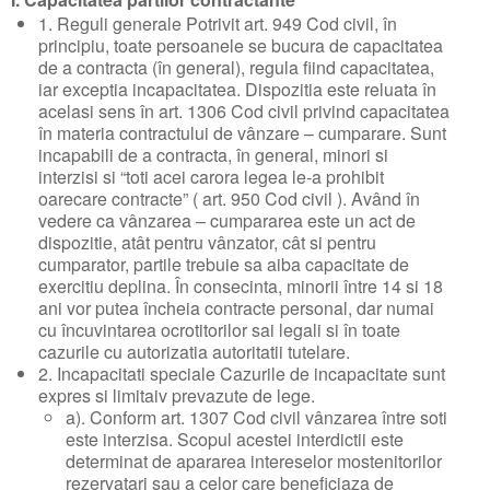
1. Reguli generale Potrivit art. 949 Cod civil, în
principiu, toate persoanele se bucura de capacitatea
de a contracta (în general), regula fiind capacitatea,
iar exceptia incapacitatea. Dispozitia este reluata în
acelasi sens în art. 1306 Cod civil privind capacitatea
în materia contractului de vânzare – cumparare. Sunt
incapabili de a contracta, în general, minori si
interzisi si “toti acei carora legea le-a prohibit
oarecare contracte” ( art. 950 Cod civil ). Având în
vedere ca vânzarea – cumpararea este un act de
dispozitie, atât pentru vânzator, cât si pentru
cumparator, partile trebuie sa aiba capacitate de
exercitiu deplina. În consecinta, minorii între 14 si 18
ani vor putea încheia contracte personal, dar numai
cu încuvintarea ocrotitorilor sai legali si în toate
cazurile cu autorizatia autoritatii tutelare.
2. Incapacitati speciale Cazurile de incapacitate sunt
expres si limitaiv prevazute de lege.
a). Conform art. 1307 Cod civil vânzarea între soti
este interzisa. Scopul acestei interdictii este
determinat de apararea intereselor mostenitorilor
rezervatari sau a celor care beneficiaza de