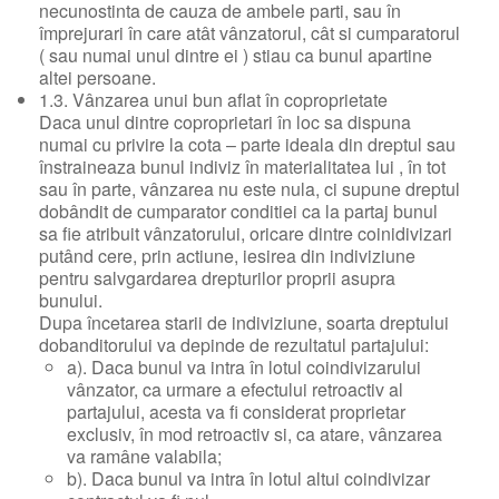
necunostinta de cauza de ambele parti, sau în
împrejurari în care atât vânzatorul, cât si cumparatorul
( sau numai unul dintre ei ) stiau ca bunul apartine
altei persoane.
1.3. Vânzarea unui bun aflat în coproprietate
Daca unul dintre coproprietari în loc sa dispuna
numai cu privire la cota – parte ideala din dreptul sau
înstraineaza bunul indiviz în materialitatea lui , în tot
sau în parte, vânzarea nu este nula, ci supune dreptul
dobândit de cumparator conditiei ca la partaj bunul
sa fie atribuit vânzatorului, oricare dintre coinidivizari
putând cere, prin actiune, iesirea din indiviziune
pentru salvgardarea drepturilor proprii asupra
bunului.
Dupa încetarea starii de indiviziune, soarta dreptului
dobanditorului va depinde de rezultatul partajului:
a). Daca bunul va intra în lotul coindivizarului
vânzator, ca urmare a efectului retroactiv al
partajului, acesta va fi considerat proprietar
exclusiv, în mod retroactiv si, ca atare, vânzarea
va ramâne valabila;
b). Daca bunul va intra în lotul altui coindivizar