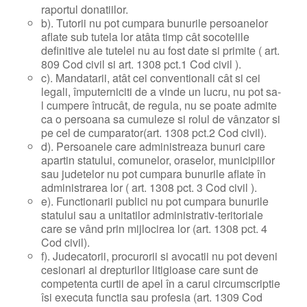
raportul donatiilor.
b). Tutorii nu pot cumpara bunurile persoanelor
aflate sub tutela lor atâta timp cât socotelile
definitive ale tutelei nu au fost date si primite ( art.
809 Cod civil si art. 1308 pct.1 Cod civil ).
c). Mandatarii, atât cei conventionali cât si cei
legali, împuterniciti de a vinde un lucru, nu pot sa-
l cumpere întrucât, de regula, nu se poate admite
ca o persoana sa cumuleze si rolul de vânzator si
pe cel de cumparator(art. 1308 pct.2 Cod civil).
d). Persoanele care administreaza bunuri care
apartin statului, comunelor, oraselor, municipiilor
sau judetelor nu pot cumpara bunurile aflate în
administrarea lor ( art. 1308 pct. 3 Cod civil ).
e). Functionarii publici nu pot cumpara bunurile
statului sau a unitatilor administrativ-teritoriale
care se vând prin mijlocirea lor (art. 1308 pct. 4
Cod civil).
f). Judecatorii, procurorii si avocatii nu pot deveni
cesionari ai drepturilor litigioase care sunt de
competenta curtii de apel în a carui circumscriptie
îsi executa functia sau profesia (art. 1309 Cod