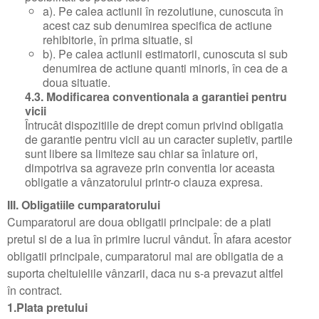
a). Pe calea actiunii în rezolutiune, cunoscuta în
acest caz sub denumirea specifica de actiune
rehibitorie, în prima situatie, si
b). Pe calea actiunii estimatorii, cunoscuta si sub
denumirea de actiune quanti minoris, în cea de a
doua situatie.
4.3. Modificarea conventionala a garantiei pentru
vicii
Întrucât dispozitiile de drept comun privind obligatia
de garantie pentru vicii au un caracter supletiv, partile
sunt libere sa limiteze sau chiar sa înlature ori,
dimpotriva sa agraveze prin conventia lor aceasta
obligatie a vânzatorului printr-o clauza expresa.
III. Obligatiile cumparatorului
Cumparatorul are doua obligatii principale: de a plati
pretul si de a lua în primire lucrul vândut. În afara acestor
obligatii principale, cumparatorul mai are obligatia de a
suporta cheltuielile vânzarii, daca nu s-a prevazut altfel
în contract.
1.Plata pretului