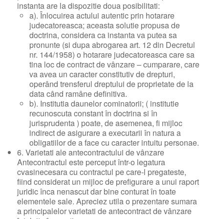
instanta are la dispozitie doua posibilitati:
a). Înlocuirea actului autentic prin hotarare
judecatoreasca; aceasta solutie propusa de
doctrina, considera ca instanta va putea sa
pronunte (si dupa abrogarea art. 12 din Decretul
nr. 144/1958) o hotarare judecatoreasca care sa
tina loc de contract de vânzare – cumparare, care
va avea un caracter constitutiv de drepturi,
operând trensferul dreptului de proprietate de la
data când ramâne definitiva.
b). Institutia daunelor cominatorii; ( institutie
recunoscuta constant în doctrina si în
jurisprudenta ) poate, de asemenea, fi mijloc
indirect de asigurare a executarii în natura a
obligatiilor de a face cu caracter intuitu personae.
6. Varietati ale antecontractului de vânzare
Antecontractul este perceput într-o legatura
cvasinecesara cu contractul pe care-l pregateste,
fiind considerat un mijloc de prefigurare a unui raport
juridic înca nenascut dar bine conturat în toate
elementele sale. Apreciez utila o prezentare sumara
a principalelor varietati de antecontract de vânzare