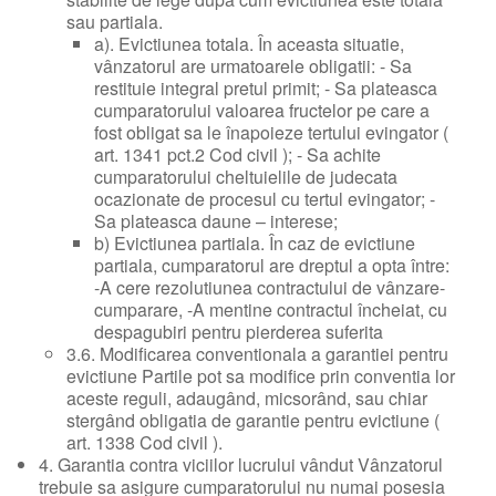
sau partiala.
a). Evictiunea totala. În aceasta situatie,
vânzatorul are urmatoarele obligatii: - Sa
restituie integral pretul primit; - Sa plateasca
cumparatorului valoarea fructelor pe care a
fost obligat sa le înapoieze tertului evingator (
art. 1341 pct.2 Cod civil ); - Sa achite
cumparatorului cheltuielile de judecata
ocazionate de procesul cu tertul evingator; -
Sa plateasca daune – interese;
b) Evictiunea partiala. În caz de evictiune
partiala, cumparatorul are dreptul a opta între:
-A cere rezolutiunea contractului de vânzare-
cumparare, -A mentine contractul încheiat, cu
despagubiri pentru pierderea suferita
3.6. Modificarea conventionala a garantiei pentru
evictiune Partile pot sa modifice prin conventia lor
aceste reguli, adaugând, micsorând, sau chiar
stergând obligatia de garantie pentru evictiune (
art. 1338 Cod civil ).
4. Garantia contra viciilor lucrului vândut Vânzatorul
trebuie sa asigure cumparatorului nu numai posesia