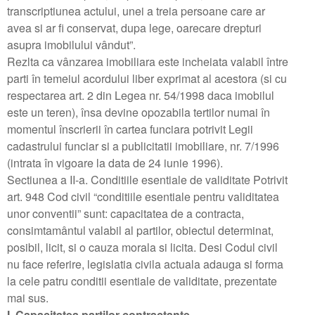
transcriptiunea actului, unei a treia persoane care ar
avea si ar fi conservat, dupa lege, oarecare drepturi
asupra imobilului vândut”.
Rezlta ca vânzarea imobiliara este incheiata valabil între
parti în temeiul acordului liber exprimat al acestora (si cu
respectarea art. 2 din Legea nr. 54/1998 daca imobilul
este un teren), însa devine opozabila tertilor numai în
momentul înscrierii în cartea funciara potrivit Legii
cadastrului funciar si a publicitatii imobiliare, nr. 7/1996
(intrata în vigoare la data de 24 iunie 1996).
Sectiunea a II-a. Conditiile esentiale de validitate Potrivit
art. 948 Cod civil “conditiile esentiale pentru validitatea
unor conventii” sunt: capacitatea de a contracta,
consimtamântul valabil al partilor, obiectul determinat,
posibil, licit, si o cauza morala si licita. Desi Codul civil
nu face referire, legislatia civila actuala adauga si forma
la cele patru conditii esentiale de validitate, prezentate
mai sus.
I. Capacitatea partilor contractante