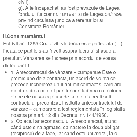
civil).
g). Alte incapacitati au fost prevazute de Legea
fondului funciar nr. 18/1991 si de Legea 54/1998
privind circulatia juridica a terenurilor si
Constitutia României.
II.Consimtamântul
Potrivit art. 1295 Cod civil “vinderea este perfectata (…)
îndata ce partile s-au învoit asupra lucrului si asupra
pretului”. Vânzarea se încheie prin acordul de vointa
dintre parti.1
1. Antecontractul de vânzare – cumparare Este o
promisiune de a contracta, un acord de vointa ce
precede încheierea unui anumit contract si care are
menirea de a conferi partilor certitudinea ca niciuna
dintre ele nu va capitula de la intentia realizarii
contractului preconizat. Institutia antecontractului de
vânzare – cumparare a fost reglementata în legislatia
noastra prin art. 12 din Decretul nr. 144/1958.
2. Obiectul antecontractului Antecontractul, atunci
când este sinalagmatic, da nastere la doua obligatii
(reciproce) de a face, iar când este unilateral, la o