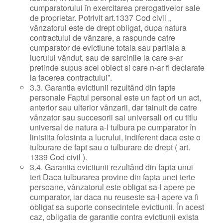
cumparatorului în exercitarea prerogativelor sale
de proprietar. Potrivit art.1337 Cod civil „
vânzatorul este de drept obligat, dupa natura
contractului de vânzare, a raspunde catre
cumparator de evictiune totala sau partiala a
lucrului vândut, sau de sarcinile la care s-ar
pretinde supus acel obiect si care n-ar fi declarate
la facerea contractului”.
3.3. Garantia evictiunii rezultând din fapte
personale Faptul personal este un fapt ori un act,
anterior sau ulterior vânzarii, dar tainuit de catre
vânzator sau succesorii sai universali ori cu titlu
universal de natura a-l tulbura pe cumparator în
linistita folosinta a lucrului, indiferent daca este o
tulburare de fapt sau o tulburare de drept ( art.
1339 Cod civil ).
3.4. Garantia evictiunii rezultând din fapta unui
tert Daca tulburarea provine din fapta unei terte
persoane, vânzatorul este obligat sa-l apere pe
cumparator, iar daca nu reuseste sa-l apere va fi
obligat sa suporte consecintele evictiunii. În acest
caz, obligatia de garantie contra evictiunii exista