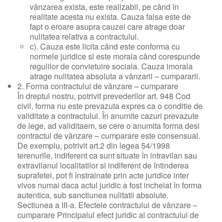
vânzarea exista, este realizabil, pe când în
realitate acesta nu exista. Cauza falsa este de
fapt o eroare asupra cauzei care atrage doar
nulitatea relativa a contractului.
c). Cauza este licita când este conforma cu
normele juridice si este morala când corespunde
regulilor de convietuire sociala. Cauza imorala
atrage nulitatea absoluta a vânzarii – cumpararii.
2. Forma contractului de vânzare – cumparare
În dreptul nostru, potrivit prevederilor art. 948 Cod
civil, forma nu este prevazuta expres ca o conditie de
validitate a contractului. În anumite cazuri prevazute
de lege, ad validitaem, se cere o anumita forma desi
contractul de vânzare – cumparare este consensual.
De exemplu, potrivit art.2 din legea 54/1998
terenurile, indiferent ca sunt situate în intravilan sau
extravilanul localitatilor si indiferent de întinderea
suprafetei, pot fi înstrainate prin acte juridice inter
vivos numai daca actul juridic a fost incheiat în forma
autentica, sub sanctiunea nulitatii absolute.
Sectiunea a III-a. Efectele contractului de vânzare –
cumparare Principalul efect juridic al contractului de