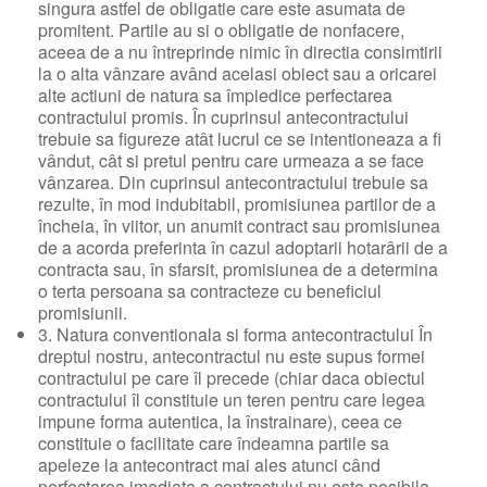
singura astfel de obligatie care este asumata de
promitent. Partile au si o obligatie de nonfacere,
aceea de a nu întreprinde nimic în directia consimtirii
la o alta vânzare având acelasi obiect sau a oricarei
alte actiuni de natura sa împiedice perfectarea
contractului promis. În cuprinsul antecontractului
trebuie sa figureze atât lucrul ce se intentioneaza a fi
vândut, cât si pretul pentru care urmeaza a se face
vânzarea. Din cuprinsul antecontractului trebuie sa
rezulte, în mod indubitabil, promisiunea partilor de a
încheia, în viitor, un anumit contract sau promisiunea
de a acorda preferinta în cazul adoptarii hotarârii de a
contracta sau, în sfarsit, promisiunea de a determina
o terta persoana sa contracteze cu beneficiul
promisiunii.
3. Natura conventionala si forma antecontractului În
dreptul nostru, antecontractul nu este supus formei
contractului pe care îl precede (chiar daca obiectul
contractului îl constituie un teren pentru care legea
impune forma autentica, la înstrainare), ceea ce
constituie o facilitate care îndeamna partile sa
apeleze la antecontract mai ales atunci când
perfectarea imediata a contractului nu este posibila