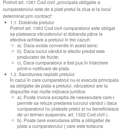
Potrivit art. 1361 Cod civil „principala obligatie a
cumparatorului este de a plati pretul la ziua si la locul
determinat prin contract”
1.1. Dobânda pretului
Potrivit art. 1363 Cod civil cumparatorul este obligat
sa plateasca vânzatorului si dobanda pâna la
efectiva achitare a pretului în trei cazuri:
a). Daca exista conventie în acest sens;
b). Daca lucrul vândut si efectiv predat este
producator de fructe;
c). Daca cumparatorul a fost pus în întarziere
printr-o notificare de plata.
1.2. Sanctiunea neplatii pretului
În cazul în care cumparatorul nu-si executa principala
sa obligatie de plata a pretului, vânzatorul are la
dispozitie mai multe mijloace juridice.
a). Poate invoca exceptia de neexecutare care-i
permite sa refuze predarea lucrului vândut ( daca
cumparatorul nu plateste pretul si nu beneficieaza
de un termen suspensiv, art. 1322 Cod civil ).
b). Poate cere executarea silita a obligatiei de
plata a cumparatorului ( care este todauna