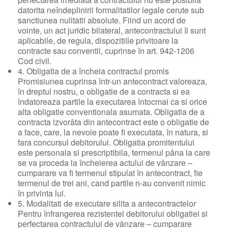
datorita neîndeplinirii formalitatilor legale cerute sub
sanctiunea nulitatii absolute. Fiind un acord de
vointe, un act juridic bilateral, antecontractului îi sunt
aplicabile, de regula, dispozitiile privitoare la
contracte sau conventii, cuprinse în art. 942-1206
Cod civil.
4. Obligatia de a încheia contractul promis
Promisiunea cuprinsa într-un antecontract valoreaza,
în dreptul nostru, o obligatie de a contracta si ea
îndatoreaza partile la executarea întocmai ca si orice
alta obligatie conventionala asumata. Obligatia de a
contracta izvorâta din antecontract este o obligatie de
a face, care, la nevoie poate fi executata, în natura, si
fara concursul debitorului. Obligatia promitentului
este personala si prescriptibila, termenul pâna la care
se va proceda la încheierea actului de vânzare –
cumparare va fi termenul stipulat în antecontract, fie
termenul de trei ani, cand partile n-au convenit nimic
în privinta lui.
5. Modalitati de executare silita a antecontractelor
Pentru înfrangerea rezistentei debitorului obligatiei si
perfectarea contractului de vânzare – cumparare