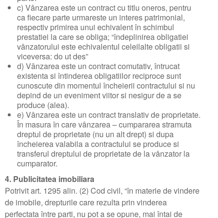
c) Vânzarea este un contract cu titlu oneros, pentru
Contractul de inchiriere
ca fiecare parte urmareste un interes patrimonial,
respectiv primirea unui echivalent în schimbul
Contractul de vanzare
prestatiei la care se obliga; “îndeplinirea obligatiei
vânzatorului este echivalentul celeilalte obligatii si
Adeverinta asociatia de locatari
viceversa: do ut des”
d) Vânzarea este un contract comutativ, întrucat
existenta si întinderea obligatiilor reciproce sunt
cunoscute din momentul încheierii contractului si nu
depind de un eveniment viitor si nesigur de a se
produce (alea).
e) Vânzarea este un contract translativ de proprietate.
În masura în care vânzarea – cumpararea stramuta
dreptul de proprietate (nu un alt drept) si dupa
încheierea valabila a contractului se produce si
transferul dreptului de proprietate de la vânzator la
cumparator.
4. Publicitatea imobiliara
Potrivit art. 1295 alin. (2) Cod civil, “în materie de vindere
de imobile, drepturile care rezulta prin vinderea
perfectata între parti, nu pot a se opune, mai întai de