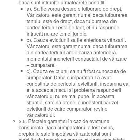
daca sunt întrunite urmatoarele conditii:
a). Sa fie vorba despre o tulburare de drept.
Vânzatorul este garant numai daca tulburarea
tertului este de drept, daca tulburarea din
partea tertului este de fapt, el nu raspunde
întrucât nu are temei juridic.
b). Cauza evictiunii sa fie anterioara vânzarii.
Vânzatorul este garant numai daca tulburarea
din partea tertului are o cauza anterioara
momentului încheierii contractului de vânzare
– cumparare.
c). Cauza evictiunii sa nu fi fost cunoscuta de
cumparator. Daca cumparatorul a avut
cunostinta de pericolul evictiunii, înseamna ca
el a acceptat riscul si problema raspunderii
vânzatorului nu se mai pune. În aceasta
situatie, sarcina probei cunoasterii cauzei
evictiunii de catre cumparator, revine
vânzatorului.
3.5. Efectele garantiei în caz de evictiune
consumata Daca cumparatorul a fost evins,
drepturile sale împotriva vânzatorului sunt
stabilite de lege dupa cum evictiunea este totala