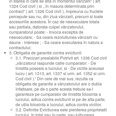
în starea în care se afla în momentul vânzarii” ( art.
1324 Cod civil ) si „ în masura determinata prin
contract” ( art. 1326 Cod civil ), împreuna cu fructele
percepute sau nu, din ziua vânzarii, precum si toate
accesoriile acestora. În caz de neexecutare totala
sau partiala, datorata culpei vânzatorului,
cumparatorul poate: - Invoca exceptia de
neexecutare; - Sa ceara rezolutiunea vânzarii cu
daune - interese ; - Sa ceara executarea în natura a
contractului;
3. Obligatia de garantie contra evictiunii
3.1. Precizari prealabile Potrivit art. 1336 Cod civil
„vânzatorul raspunde catre cumparator: - De
linistita posesie a lucrului, si - De viciile aceuiasi
lucru ( art. 1313, art. 1337 si urm. art. 1352 si urm.
Cod civil ).” Din cele de mai sus, rezulta ca
obligatia de garantie a vânzatorului are o dubla
înfatisare, pe de o parte acesta trebuie sa-l
garanteze pe cumparator de linistita folosinta a
lucrului, adica contra evictiunii si pe de alta parte,
de utila folosinta a lucrului, adica contra viciilor.
3.2. Definitie Evictiunea este pierderea proprietatii
lucrului, în total sau în parte, sau tulburarea