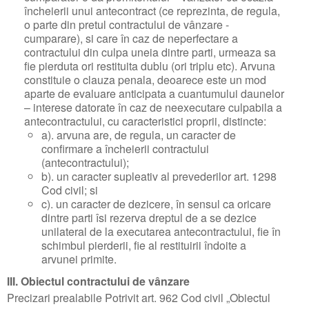
încheierii unui antecontract (ce reprezinta, de regula,
o parte din pretul contractului de vânzare -
cumparare), si care în caz de neperfectare a
contractului din culpa uneia dintre parti, urmeaza sa
fie pierduta ori restituita dublu (ori triplu etc). Arvuna
constituie o clauza penala, deoarece este un mod
aparte de evaluare anticipata a cuantumului daunelor
– interese datorate în caz de neexecutare culpabila a
antecontractului, cu caracteristici proprii, distincte:
a). arvuna are, de regula, un caracter de
confirmare a încheierii contractului
(antecontractului);
b). un caracter supleativ al prevederilor art. 1298
Cod civil; si
c). un caracter de dezicere, în sensul ca oricare
dintre parti îsi rezerva dreptul de a se dezice
unilateral de la executarea antecontractului, fie în
schimbul pierderii, fie al restituirii îndoite a
arvunei primite.
III. Obiectul contractului de vânzare
Precizari prealabile Potrivit art. 962 Cod civil „Obiectul