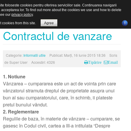
ite foloseste cookies pentru oferirea serviciilor sale. Continuarea navigarii
a acceptarea lor. To find out more about the cookies we use and how to delete
see our
privacy policy
.
t cookies from this site.
Agree
Home
Vanzari/Inchirieri
Contractul de vanzare
Harta anunturi
Anunturi Vanzari
Harta interactiva
Companie
Anunturi Inchirieri
Despre agentie
Categorie:
Informatii utile
Publicat: Marți, 16 Iunie 2015 18:36
Scris
Utile
Termeni si conditii de utilizare
Informatii utile
de
Super User
Accesări: 4326
Tipărire
Email
Legislatie
Comisioane practicate
Cabinete notariale
Legislatie in domeniu
1. Notiune
Vânzarea – cumpararea este un act de vointa prin care
Contact
Personal agentie
Colaboratori
Legea 30/2006 – privind cadastrul si publicitatea imobiliara
Formular contact
vânzatorul stramuta dreptul de proprietate asupra unui
de ce agentie imobiliara
Legea 54 din 2 martie 1998 privind circulatia juridica a
bun al sau cumparatorului, care, în schimb, ii plateste
pretul bunului vândut.
ce inseamna agentul imobiliar
terenurilor
2. Reglementare
Regulile de baza, în materie de vânzare – cumparare, se
informatiile legate de prima casa
Legea 145 din 27 iulie 1999 pentru modificarea si completarea
gasesc în Codul civil, cartea a III-a intitulata “Despre