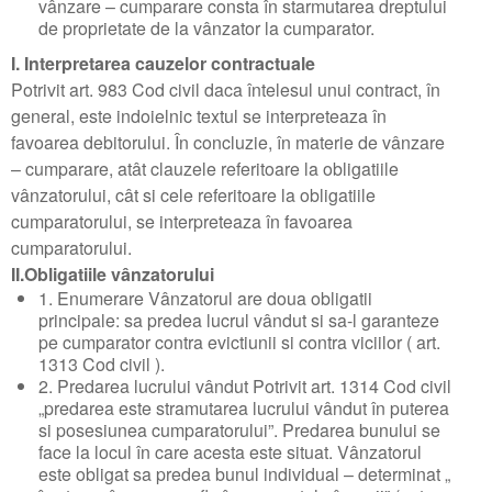
vânzare – cumparare consta în starmutarea dreptului
de proprietate de la vânzator la cumparator.
I. Interpretarea cauzelor contractuale
Potrivit art. 983 Cod civil daca întelesul unui contract, în
general, este indoielnic textul se interpreteaza în
favoarea debitorului. În concluzie, în materie de vânzare
– cumparare, atât clauzele referitoare la obligatiile
vânzatorului, cât si cele referitoare la obligatiile
cumparatorului, se interpreteaza în favoarea
cumparatorului.
II.Obligatiile vânzatorului
1. Enumerare Vânzatorul are doua obligatii
principale: sa predea lucrul vândut si sa-l garanteze
pe cumparator contra evictiunii si contra viciilor ( art.
1313 Cod civil ).
2. Predarea lucrului vândut Potrivit art. 1314 Cod civil
„predarea este stramutarea lucrului vândut în puterea
si posesiunea cumparatorului”. Predarea bunului se
face la locul în care acesta este situat. Vânzatorul
este obligat sa predea bunul individual – determinat „